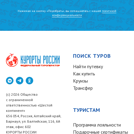
Нажимая на кнопку «Подобрать», вы соглашаетесь с нашей
политикой
конфиденциальности
ПОИСК ТУРОВ
Найти путевку
Как купить
Круизы
Трансфер
(c) 2026 Общество
с ограниченной
ответственностью «Шестой
ТУРИСТАМ
континент»
656 054, Россия, Алтайский край,
Барнаул, ул. Балтийская, 116, 6й
Программа лояльности
этаж, офис 602
Подарочные сертификаты
КУРОРТЫ РОССИИ