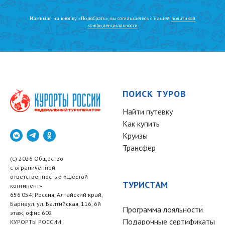
Нажимая на кнопку «Подобрать», вы соглашаетесь с нашей
политикой
конфиденциальности
ПОИСК ТУРОВ
Найти путевку
Как купить
Круизы
Трансфер
(c) 2026 Общество
с ограниченной
ответственностью «Шестой
ТУРИСТАМ
континент»
656 054, Россия, Алтайский край,
Барнаул, ул. Балтийская, 116, 6й
Программа лояльности
этаж, офис 602
Подарочные сертификаты
КУРОРТЫ РОССИИ