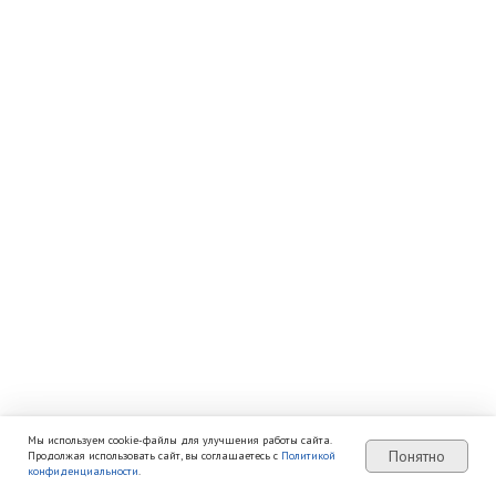
Мы используем cookie-файлы для улучшения работы сайта.
Понятно
Продолжая использовать сайт, вы соглашаетесь с
Политикой
конфиденциальности
.
Узнать цены
Активные туры
Подбор тура
Позвонить