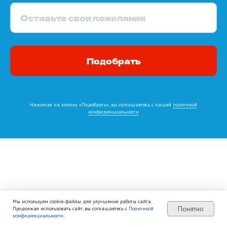
Оставьте свои пожелания
Подобрать
Нажимая на кнопку «Подобрать», вы соглашаетесь с нашей
политикой
конфиденциальности
Мы используем cookie-файлы для улучшения работы сайта.
Понятно
Продолжая использовать сайт, вы соглашаетесь с
Политикой
конфиденциальности
.
Узнать цены
Активные туры
Подбор тура
Позвонить