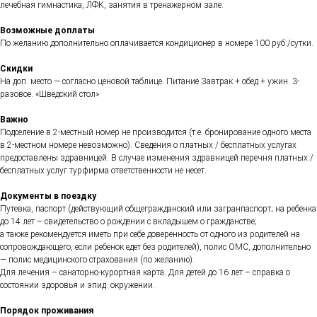
лечебная гимнастика, ЛФК, занятия в тренажерном зале.
Возможные доплаты
По желанию дополнительно оплачивается кондиционер в номере 100 руб./сутки.
Скидки
На доп. место — согласно ценовой таблице. Питание Завтрак + обед + ужин. 3-
разовое. «Шведский стол»
Важно
Подселение в 2-местный номер не производится (т.е. бронирование одного места
в 2-местном номере невозможно). Сведения о платных / бесплатных услугах
предоставлены здравницей. В случае изменения здравницей перечня платных /
бесплатных услуг турфирма ответственности не несет.
Документы в поездку
Путевка, паспорт (действующий общегражданский или загранпаспорт; на ребенка
до 14 лет – свидетельство о рождении с вкладышем о гражданстве;
а также рекомендуется иметь при себе доверенность от одного из родителей на
сопровождающего, если ребенок едет без родителей), полис ОМС, дополнительно
— полис медицинского страхования (по желанию).
Для лечения – санаторно-курортная карта. Для детей до 16 лет – справка о
состоянии здоровья и эпид. окружении.
Порядок проживания