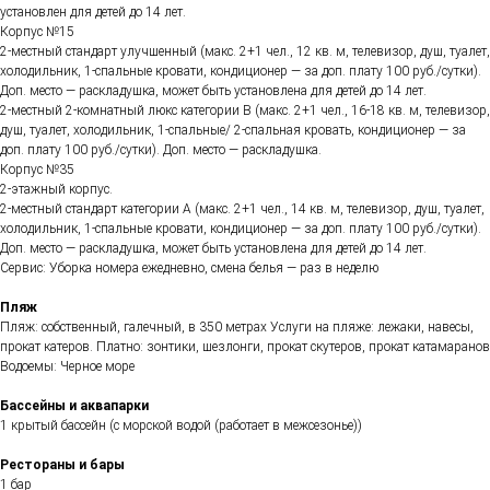
установлен для детей до 14 лет.
Корпус №15
2-местный стандарт улучшенный (макс. 2+1 чел., 12 кв. м, телевизор, душ, туалет,
холодильник, 1-спальные кровати, кондиционер — за доп. плату 100 руб./сутки).
Доп. место — раскладушка, может быть установлена для детей до 14 лет.
2-местный 2-комнатный люкс категории В (макс. 2+1 чел., 16-18 кв. м, телевизор,
душ, туалет, холодильник, 1-спальные/ 2-спальная кровать, кондиционер — за
доп. плату 100 руб./сутки). Доп. место — раскладушка.
Корпус №35
2-этажный корпус.
2-местный стандарт категории А (макс. 2+1 чел., 14 кв. м, телевизор, душ, туалет,
холодильник, 1-спальные кровати, кондиционер — за доп. плату 100 руб./сутки).
Доп. место — раскладушка, может быть установлена для детей до 14 лет.
Сервис: Уборка номера ежедневно, смена белья — раз в неделю
Пляж
Пляж: собственный, галечный, в 350 метрах Услуги на пляже: лежаки, навесы,
прокат катеров. Платно: зонтики, шезлонги, прокат скутеров, прокат катамаранов
Водоемы: Черное море
Бассейны и аквапарки
1 крытый бассейн (с морской водой (работает в межсезонье))
Рестораны и бары
1 бар