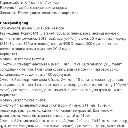
Период работы: C 1 мая по 17 октября
Расчетный час: Согласно условиям тарифа
Животные: Размещение с животными запрещено
Номерной фонд
205 номеров, из них 50 с видом на море.
Размещение: Корпус №1 (5 этажей, 300 м до пляжа, все 2-местные номера с
капитальным ремонтом 2012 года), корпус №5 (4 этажа, 50 м до пляжа), корпус
№15 (3 этажа, 350 м до пляжа), корпус №35 (2 этажа, 300 м до пляжа, все
номера с капитальным ремонтом 2013 года).
Корпус №1
5-этажный корпус с лифтом.
1-местный стандарт категории А (макс. 1 чел., 13 кв. м, телевизор, душ, туалет,
холодильник, балкон, 1-спальная кровать, вид на море или парковою зону;
кондиционер — за доп. плату 100 руб./сутки).
2-местный стандарт категории А (макс. 2+1 чел., 15 кв. м, телевизор, душ, туалет,
холодильник, балкон, 1-спальные кровати, кондиционер — за доп. плату 100 руб./
сутки). Доп. место — раскладушка, может быть установлена для детей до 14 лет.
Корпус №5
4-этажный корпус без лифта.
2-местный 1-комнатный стандарт категории А (макс. 2+1 чел., 15 кв. м,
телевизор, душ, туалет, холодильник, 1-спальные кровати). Доп. место —
раскладушка, может быть установлена для детей до 14 лет.
2-местный 2-комнатный люкс категории А (макс. 2+1 чел., 16-18 кв. м, телевизор,
душ, туалет, холодильник, 1-спальные кровати). Доп. место — диван, может быть