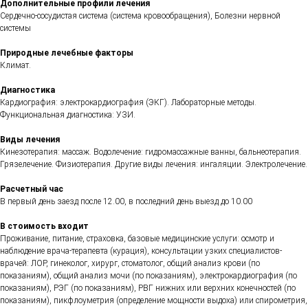
Дополнительные профили лечения
Сердечно-сосудистая система (система кровообращения), Болезни нервной
системы
Природные лечебные факторы
Климат.
Диагностика
Кардиография: электрокардиография (ЭКГ). Лабораторные методы.
Функциональная диагностика: УЗИ.
Виды лечения
Кинезотерапия: массаж. Водолечение: гидромассажные ванны, бальнеотерапия.
Грязелечение. Физиотерапия. Другие виды лечения: ингаляции. Электролечение.
Расчетный час
В первый день заезд после 12.00, в последний день выезд до 10.00
В стоимость входит
Проживание, питание, страховка, базовые медицинские услуги: осмотр и
наблюдение врача-терапевта (курация), консультации узких специалистов-
врачей: ЛОР, гинеколог, хирург, стоматолог, общий анализ крови (по
показаниям), общий анализ мочи (по показаниям), электрокардиография (по
показаниям), РЭГ (по показаниям), РВГ нижних или верхних конечностей (по
показаниям), пикфлоуметрия (определение мощности выдоха) или спирометрия,